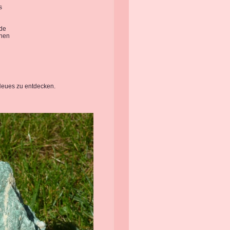
s
ude
enen
 Neues zu entdecken.