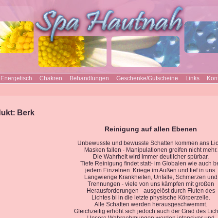
Energetisch
Chakren
Behandlungen
Geschenke/Gutscheine
Links
Kon
ukt: Berk
Reinigung auf allen Ebenen
Unbewusste und bewusste Schatten kommen ans Lic
Masken fallen - Manipulationen greifen nicht mehr.
Die Wahrheit wird immer deutlicher spürbar.
Tiefe Reinigung findet statt- im Globalen wie auch b
jedem Einzelnen. Kriege im Außen und tief in uns.
Langwierige Krankheiten, Unfälle, Schmerzen und
Trennungen - viele von uns kämpfen mit großen
Herausforderungen - ausgelöst durch Fluten des
Lichtes bi in die letzte physische Körperzelle.
Alle Schatten werden herausgeschwemmt.
Gleichzeitig erhöht sich jedoch auch der Grad des Lich
Unsere Wahrnehmungen werden intensiver und